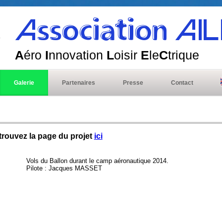
Association AI
A
éro
I
nnovation
L
oisir
E
le
C
trique
Galerie
Partenaires
Presse
Contact
trouvez la page du projet
ici
Vols du Ballon durant le camp aéronautique 2014.
Pilote : Jacques MASSET