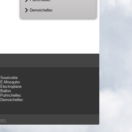
Demoichellec
Souricette
E-Mosquito
Electroplane
Ballon
Pulmchellec
Demoichellec
SSEL