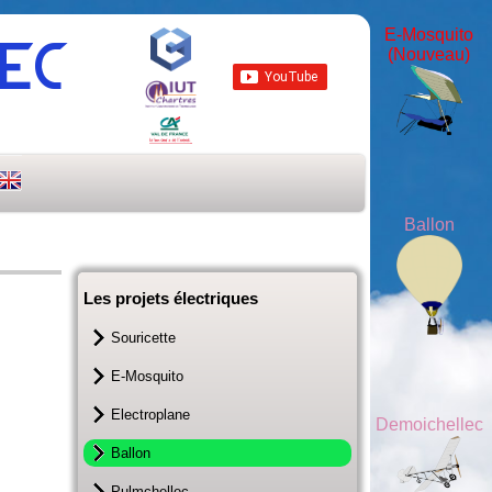
E-Mosquito
LEC
(Nouveau)
Ballon
Les projets électriques
Souricette
E-Mosquito
Electroplane
Demoichellec
Ballon
Pulmchellec