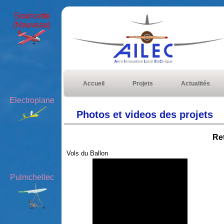
Souricette
(Nouveau)
Accueil
Projets
Actualités
Electroplane
Photos et videos des projets
Re
Vols du Ballon
Pulmchellec