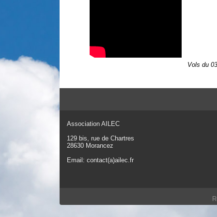
Vols du 03
Association AILEC
129 bis, rue de Chartres
28630 Morancez
Email:
contact(a)ailec.fr
R